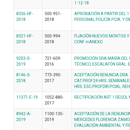
1-12-18
8326-HF-
500-951-
APROBACIÓN A PARTIR DEL 1
2018
2018
PERSONAL POLICÍA PCIA. Y DI
8321-HF-
500-994-
FIJACIÓN NUEVOS MONTOS Y
2018
2018
CONF. mANEXO
9203-S-
721-609-
PROMOCIÓN SRA MARÍA DEL C
2019
2016
TÉCNICO, ESCALAFÓN GRAL. 
8146-S-
773-390-
ACEPTACIÓN RENUNCIA DRA.
2018
2017
CAT.PROF.24 HRS. SEMANALES
HRS. ESC.PROF.DIR.PCIAL. RE
11371-E-19
1052-880-
RECTIFICACIÓN ART 1 RESOL 
2017
8942-A-
1100-135-
ACEPTACIÓN DE LA RENUNCI
2019
2019
MERCEDES FLORENCIA ZAMO
EVALUACIÓN AMBIENTAL Y FI