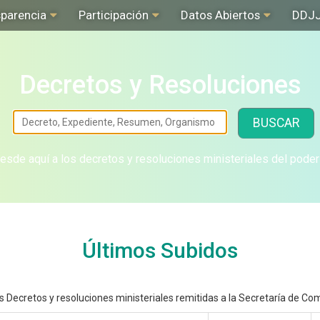
sparencia
Participación
Datos Abiertos
DDJ
Decretos y Resoluciones
BUSCAR
sde aquí a los decretos y resoluciones ministeriales del poder
Últimos Subidos
 Decretos y resoluciones ministeriales remitidas a la Secretaría de Com