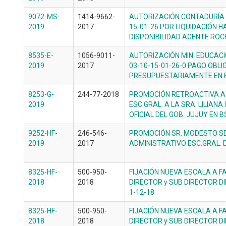
9072-MS-
1414-9662-
AUTORIZACIÓN CONTADURÍA P
2019
2017
15-01-26 POR LIQUIDACIÓN 
DISPONIBILIDAD AGENTE ROC
8535-E-
1056-9011-
AUTORIZACIÓN MIN. EDUCACI
2019
2017
03-10-15-01-26-0 PAGO OBL
PRESUPUESTARIAMENTE EN E
8253-G-
244-77-2018
PROMOCIÓN RETROACTIVA A 1-
2019
ESC.GRAL. A LA SRA. LILIAN
OFICIAL DEL GOB. JUJUY EN B
9252-HF-
246-546-
PROMOCIÓN SR. MODESTO SE
2019
2017
ADMINISTRATIVO ESC.GRAL. D
8325-HF-
500-950-
FIJACIÓN NUEVA ESCALA A FAV
2018
2018
DIRECTOR y SUB DIRECTOR DI
1-12-18
8325-HF-
500-950-
FIJACIÓN NUEVA ESCALA A FAV
2018
2018
DIRECTOR y SUB DIRECTOR DI