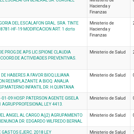
EL ESCALAFON GENERAL SR. CORONEL
Ministerio de
Hacienda y
Finanzas
ORIA DEL ESCALAFON GRAL. SRA. TINTE
Ministerio de
8781-HF-19 MODIFICACION ART. 1 dcrto
Hacienda y
Finanzas
E PROG.DE APS LIC.SPIONE CLAUDIA
Ministerio de Salud
 COORD.DE ACTIVIDADES PREVENTIVAS.
 DE HABERES A FAVOR BIOQ.LILIANA
Ministerio de Salud
ION REEMPLAZANTE A BIOQ. ANALIA
P.MATERNO INFANTIL DR. H.QUINTANA
6-01-09 HOSP. PATERSON AGENTE GISELA
Ministerio de Salud
1 AGRUP.PROFESIONAL LEY 4413.
UEL ANGEL AL CARGO A(j2) AGRUPAMIENTO
Ministerio de Salud
RENUNCIA DR. EDGARDO WILFREDO BERNAL
E GASTOS EJERC. 2018 LEY
Ministerio de Salud