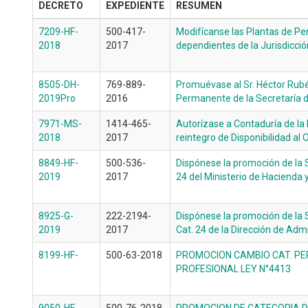
DECRETO
EXPEDIENTE
RESUMEN
7209-HF-
500-417-
Modifícanse las Plantas de Pe
2018
2017
dependientes de la Jurisdicció
8505-DH-
769-889-
Promuévase al Sr. Héctor Rubé
2019Pro
2016
Permanente de la Secretaría d
7971-MS-
1414-465-
Autorízase a Contaduría de la 
2018
2017
reintegro de Disponibilidad al
8849-HF-
500-536-
Dispónese la promoción de la S
2019
2017
24 del Ministerio de Hacienda 
8925-G-
222-2194-
Dispónese la promoción de la 
2019
2017
Cat. 24 de la Dirección de Adm
8199-HF-
500-63-2018
PROMOCION CAMBIO CAT. P
PROFESIONAL LEY N°4413