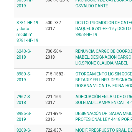
9050-HF-
500-76-2018
PROMOCION DE CATEGORIA D
2019
OSVALDO DANTE
8781-HF-19
500-737-
DCRTO. PROMOCION DE CATEG
y dcrto.
2017
RAQUEL 8781-HF-19 y DCRTO. 
modif.n°
8953-HF-19
8781-HF-19
6243-S-
700-564-
RENUNCIA CARGO DE COORD.D
2018
2018
MABEL. DESIGNACION CARGO
LIC.SPIONE CLAUDIA MABEL
8980-S-
715-1882-
OTORGAMIENTO LIC.SIN GOCE
2019
2017
BETARIZ FELLNER. DESIGNAC
ROSANA VILCA TEJERINA-HOS
7962-S-
721-164-
ADECUACIÓN EN LA U.DE O. R
2018
2017
SOLEDAD LLAMPA EN CAT. B-
8985-S-
721-894-
DESIGNACIÓN DR. SALVA MIG
2019
2016
PROFESIONAL LEY 4418 POR 
8268-S-
722-037-
MODIF. PRESPUESTO GRAL. D