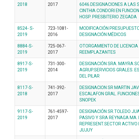
2018
2017
6046.DESIGNACIONES A LAS S
CINTHIA CONDORI EN FUNCIO
HOSP. PRESBITERIO ZEGADA
8524- S-
723-1081-
MODIFICACIÓN PRESUPUESTO 
2019
2016
DESIGNACIÓN MÉDICOS
8884-S-
725-067-
OTORGAMIENTO DE LICENCIA 
2019
2017
REEMPLAZANTES
8917-S-
731-300-
DESIGNACIÓN SRA. MAYRA S
2019
2014
AGRUP.SERVICIOS GRALES. E
DEL PILAR
8117-S-
741-392-
DESIGNACION SR MARTIN JAVI
2018
2017
ESCALAFON GRAL. FUNCIONES
SNOPEK
9117-S-
761-4597-
DESIGNACIÓN SR.TOLEDO JU
2019
2017
PASIVO Y SRA REYNAGA MA. 
REPRESENT.SECTOR ACTIVO E
JUJUY