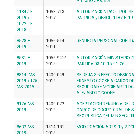
ARTURO ZABALA
11847-E-
1053-713-
AUTORIZACION PAGO POR SE
2019 y
2017
PATRICIA y RESOL. 1187-E-19
10229-E-
2018
8528-E-
1056-514-
RENUNCIA PERSONAL CONTR
2019
2011
8531-E-
1056-9416-
AUTORIZACIÓN MINISTERIO 
2019
2015
PARTIDA 03-10-15-01-26
8814- MS-
1400-049-
SE DEJA SIN EFECTO DESIGN
2019 y 125-
2019
ERNESTO COOKE A CARGO DI
MS-2019
SEGURIDAD y MODIF. ART.1 DC
ALEJANDRO COOKE
9126-MS-
1400-072-
ACEPTACIÓN RENUNCIA DEL D
2019
2019
CARGO DE COORD. GRAL. DE 
SEG.PUBLICA DEL MIN.SEGUR
8632-MS-
1414-181-
MODIFICACIÓN ARTS. 1 y 2 DC
2019
2018