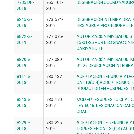
7735 DH-
765-161-
DESIGNACIÓN COORDINADOR
2018
2018
8245-S-
773-574-
DESIGNACIÓN INTERINA DRA.
2018
2018
HRS.AGRUP. PROFESIONAL EN 
8872-S-
777-075-
AUTORIZACION MIN.SALUD S.
2019
2017
15-01-26 POR DESIGNACION 
CARINA EDITH
8870-S-
777-089-
AUTORIZACIÓN MIN.SALUD IM
2019
2015
01-26 DESIGNACION INTERIN
8111-S-
780-137-
ACEPTACIÓN RENUNCIA Y DES
2018
2017
CAT.10(C-4)AGRUP.TECNICO.
PROMOTOR EN HOSP.NUESTR
8243-S-
780-170-
MODIF.PRESUPUESTO GRAL.G
2018
2017
LEY 6046. DESIGNACION CAR
GRAL.
8229-S-
780-225-
ACEPTACION DE RENUNCIA Y 
2018-
2016
TORRES EN CAT. 3 (C-4) AGR