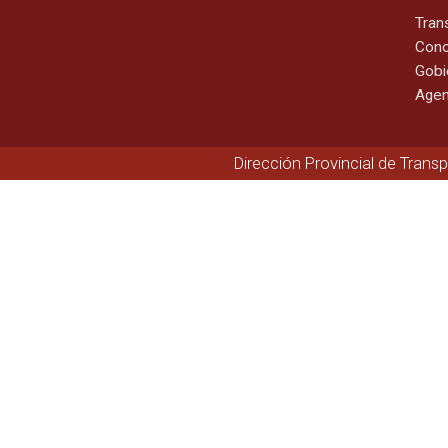
Tran
Cono
Gobi
Agen
Dirección Provincial de Trans