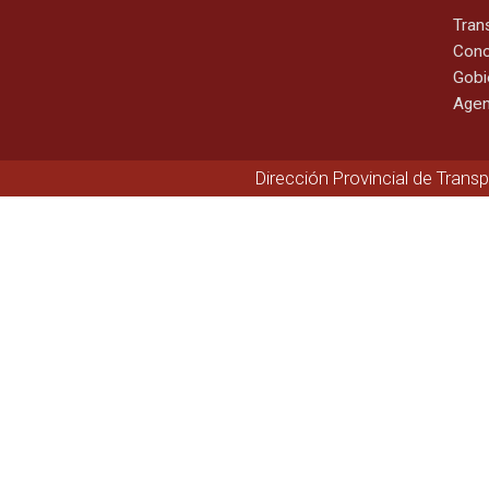
Tran
Cono
Gobi
Agen
Dirección Provincial de Trans