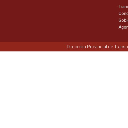
Tran
Cono
Gobi
Agen
Dirección Provincial de Trans