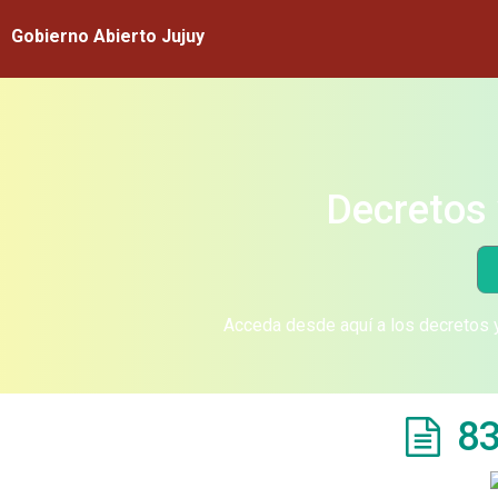
Gobierno Abierto Jujuy
Decretos 
Acceda desde aquí a los decretos y
83