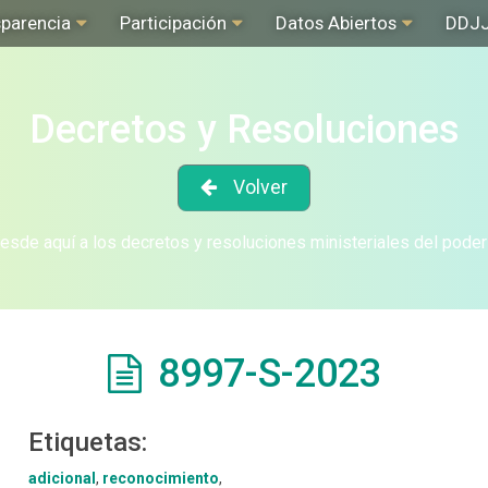
sparencia
Participación
Datos Abiertos
DDJ
Decretos y Resoluciones
Volver
sde aquí a los decretos y resoluciones ministeriales del poder
8997-S-2023
Etiquetas:
adicional
,
reconocimiento
,