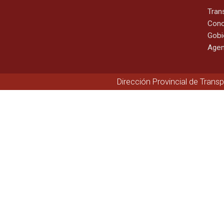
Tran
Cono
Gobi
Agen
Dirección Provincial de Trans