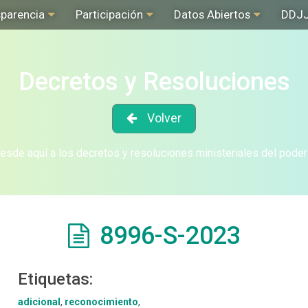
sparencia
Participación
Datos Abiertos
DDJ
Decretos y Resoluciones
Volver
sde aquí a los decretos y resoluciones ministeriales del poder
8996-S-2023
Etiquetas:
adicional
,
reconocimiento
,