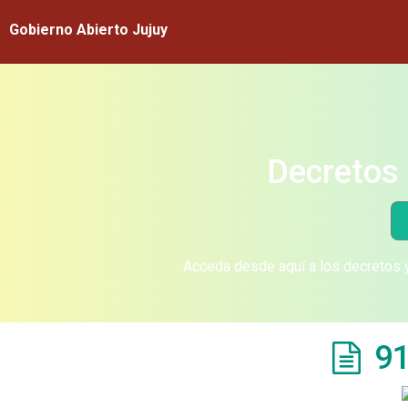
Gobierno Abierto Jujuy
Decretos 
Acceda desde aquí a los decretos y
91