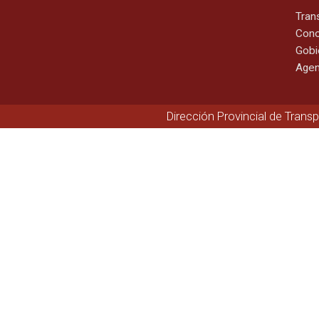
Tran
Cono
Gobi
Agen
Dirección Provincial de Trans