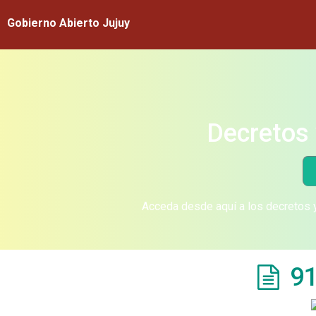
Gobierno Abierto Jujuy
Decretos 
Acceda desde aquí a los decretos y
91