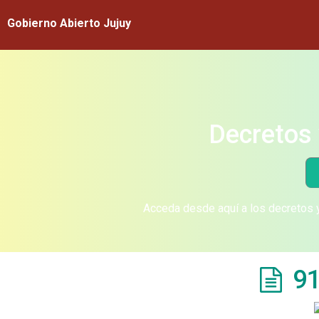
Gobierno Abierto Jujuy
Decretos 
Acceda desde aquí a los decretos y
91