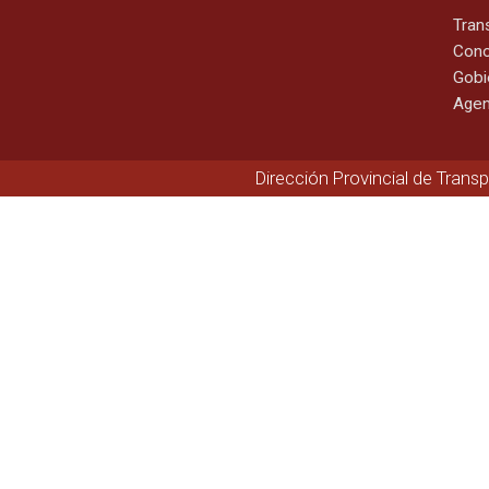
Tran
Cono
Gobi
Agen
Dirección Provincial de Trans