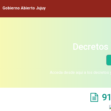
Gobierno Abierto Jujuy
Decretos 
Acceda desde aquí a los decretos y
91