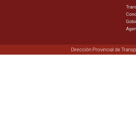
Tran
Cono
Gobi
Agen
Dirección Provincial de Trans