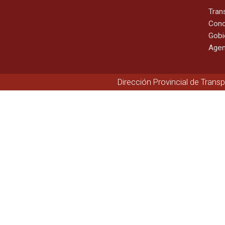
Tran
Cono
Gobi
Agen
Dirección Provincial de Trans