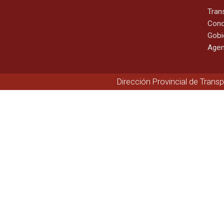
Tran
Cono
Gobi
Agen
Dirección Provincial de Trans