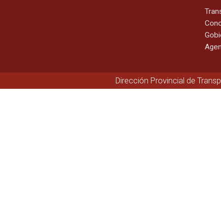
Tran
Cono
Gobi
Agen
Dirección Provincial de Trans