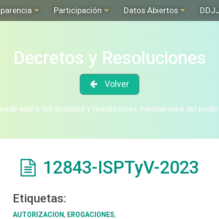
sparencia
Participación
Datos Abiertos
DDJ
Decretos y Resoluciones
Volver
sde aquí a los decretos y resoluciones ministeriales del poder
12843-ISPTyV-2023
Etiquetas:
AUTORIZACION
,
EROGACIONES
,