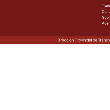
Tran
Cono
Gobi
Agen
Dirección Provincial de Trans