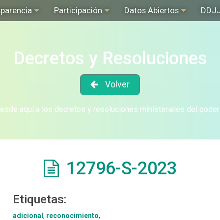
sparencia
Participación
Datos Abiertos
DDJ
Decretos y Resoluciones
Volver
sde aquí a los decretos y resoluciones ministeriales del poder
12796-S-2023
Etiquetas:
adicional
,
reconocimiento
,