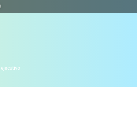
J
 ejecutivo