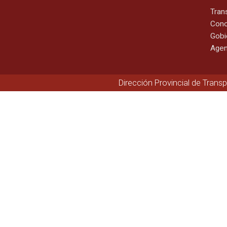
Tran
Cono
Gobi
Agen
Dirección Provincial de Trans