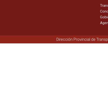
Tran
Cono
Gobi
Agen
Dirección Provincial de Trans