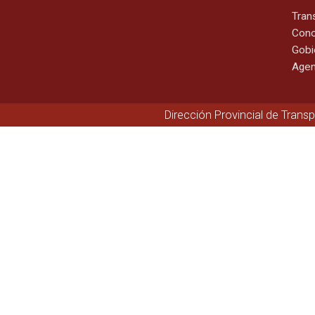
Tran
Cono
Gobi
Agen
Dirección Provincial de Trans