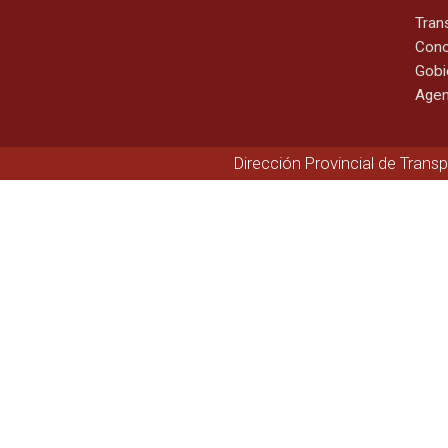
Tran
Cono
Gobi
Agen
Dirección Provincial de Trans