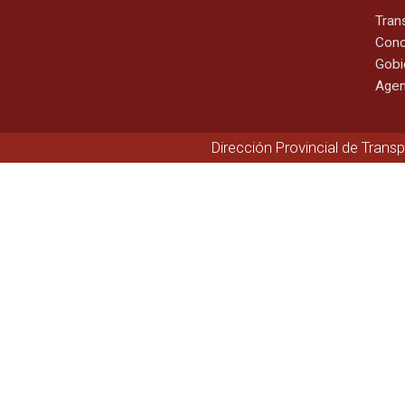
Tran
Cono
Gobi
Agen
Dirección Provincial de Trans