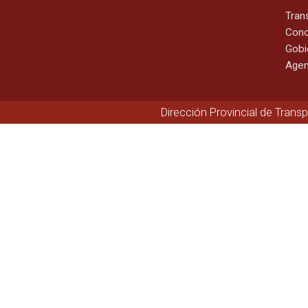
Tran
Cono
Gobi
Agen
Dirección Provincial de Trans