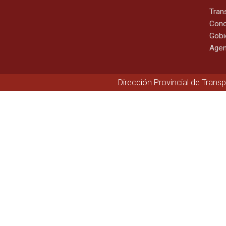
Tran
Cono
Gobi
Agen
Dirección Provincial de Trans