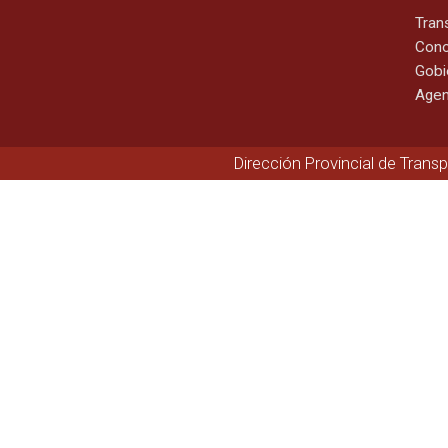
Tran
Cono
Gobi
Agen
Dirección Provincial de Trans