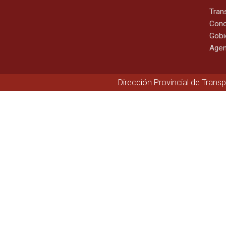
Tran
Cono
Gobi
Agen
Dirección Provincial de Trans