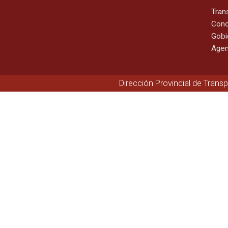
Tran
Cono
Gobi
Agen
Dirección Provincial de Trans