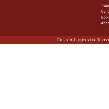
Tran
Cono
Gobi
Agen
Dirección Provincial de Trans