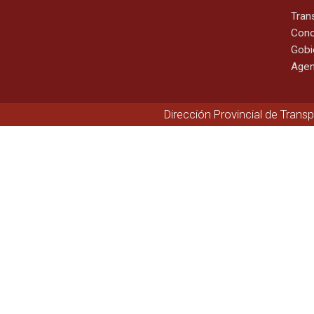
Tran
Cono
Gobi
Agen
Dirección Provincial de Trans