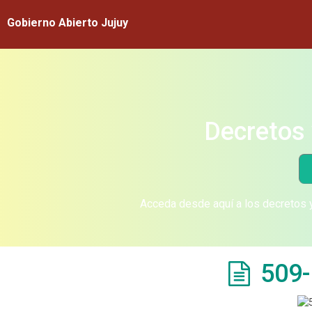
Gobierno Abierto Jujuy
Decretos 
Acceda desde aquí a los decretos y
509