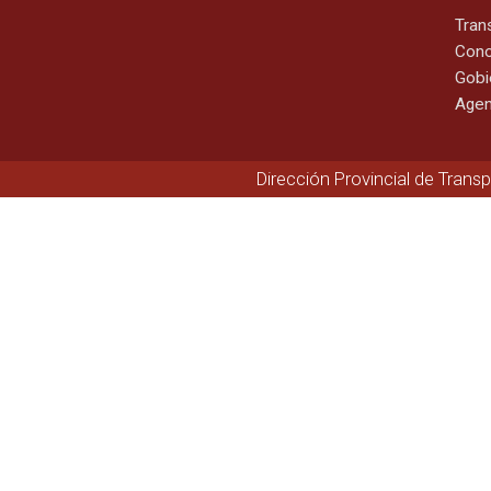
Tran
Cono
Gobi
Agen
Dirección Provincial de Trans