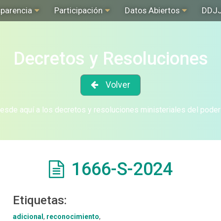
sparencia
Participación
Datos Abiertos
DDJ
Decretos y Resoluciones
Volver
sde aquí a los decretos y resoluciones ministeriales del poder
1666-S-2024
Etiquetas:
adicional
,
reconocimiento
,