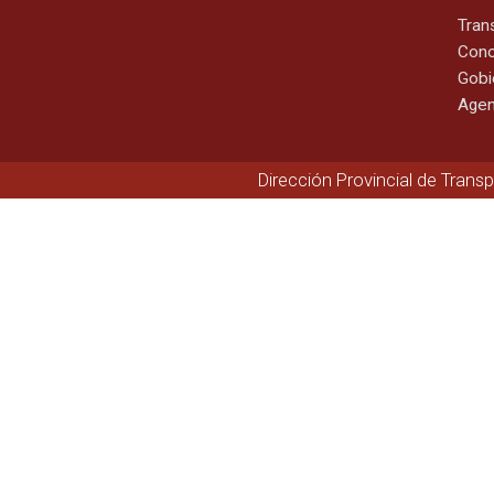
Tran
Cono
Gobi
Agen
Dirección Provincial de Trans