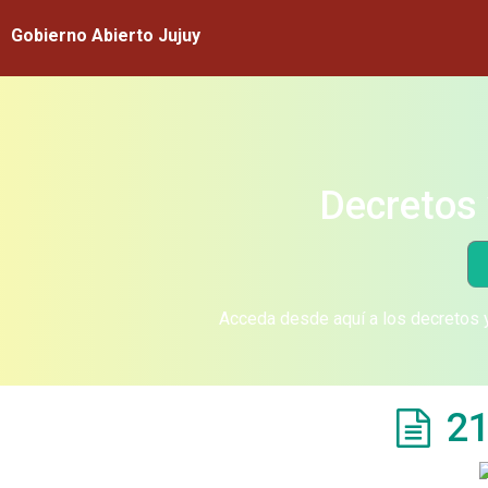
Gobierno Abierto Jujuy
Decretos 
Acceda desde aquí a los decretos y
21