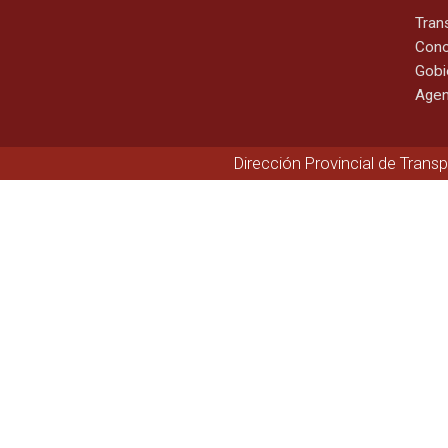
Tran
Cono
Gobi
Agen
Dirección Provincial de Trans