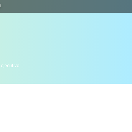
J
 ejecutivo