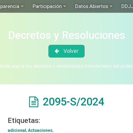
sparencia
Participación
Datos Abiertos
DDJ
Decretos y Resoluciones
Volver
sde aquí a los decretos y resoluciones ministeriales del poder
2095-S/2024
Etiquetas:
adicional
,
Actuaciones
,