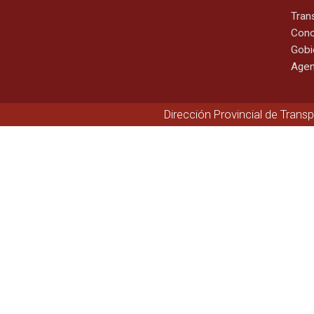
Tran
Cono
Gobi
Agen
Dirección Provincial de Trans