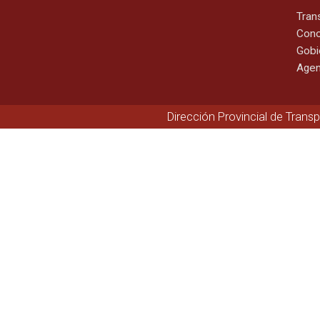
Tran
Cono
Gobi
Agen
Dirección Provincial de Trans