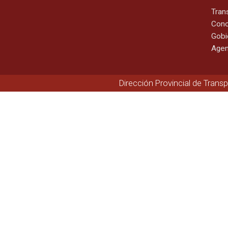
Tran
Cono
Gobi
Agen
Dirección Provincial de Trans