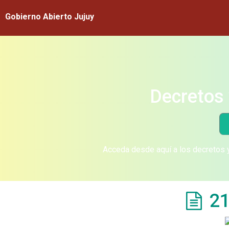
Gobierno Abierto Jujuy
Decretos 
Acceda desde aquí a los decretos y
21