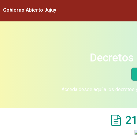
Gobierno Abierto Jujuy
Decretos 
Acceda desde aquí a los decretos y
21