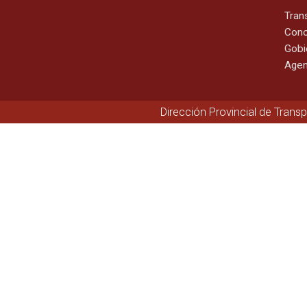
Tran
Cono
Gobi
Agen
Dirección Provincial de Trans