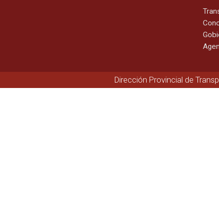
Tran
Cono
Gobi
Agen
Dirección Provincial de Trans