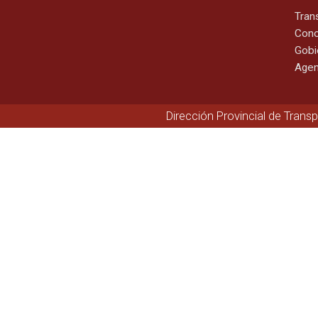
Tran
Cono
Gobi
Agen
Dirección Provincial de Trans