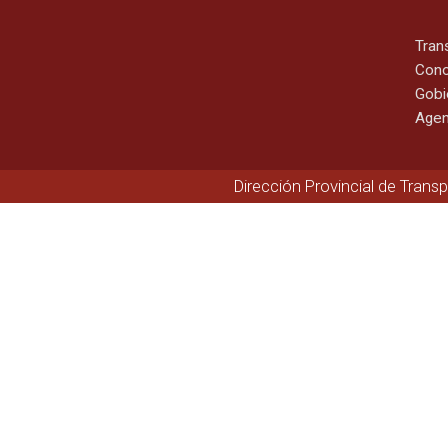
Tran
Cono
Gobi
Agen
Dirección Provincial de Trans