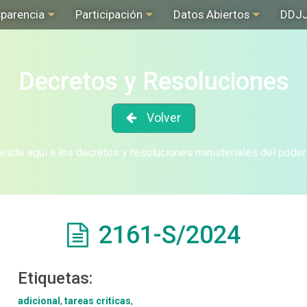
sparencia
Participación
Datos Abiertos
DDJ
Decretos y Resoluciones
Volver
sde aquí a los decretos y resoluciones ministeriales del poder
2161-S/2024
Etiquetas:
adicional
,
tareas criticas
,