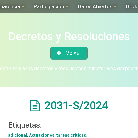
sparencia
Participación
Datos Abiertos
DDJ
Decretos y Resoluciones
Volver
sde aquí a los decretos y resoluciones ministeriales del poder
2031-S/2024
Etiquetas:
adicional
,
Actuaciones
,
tareas criticas
,