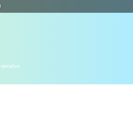
J
 ejecutivo