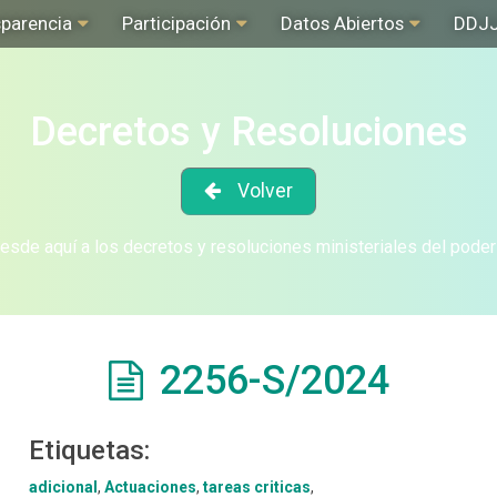
sparencia
Participación
Datos Abiertos
DDJ
Decretos y Resoluciones
Volver
sde aquí a los decretos y resoluciones ministeriales del poder
2256-S/2024
Etiquetas:
adicional
,
Actuaciones
,
tareas criticas
,