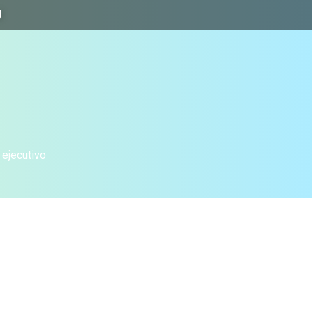
J
 ejecutivo