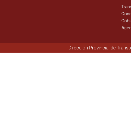
Tran
Cono
Gobi
Agen
Dirección Provincial de Trans