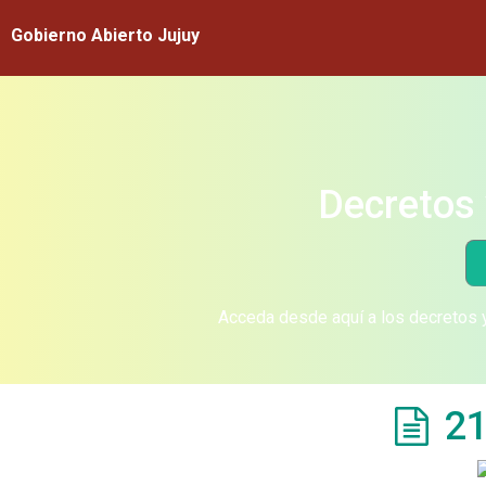
Gobierno Abierto Jujuy
Decretos 
Acceda desde aquí a los decretos y
21