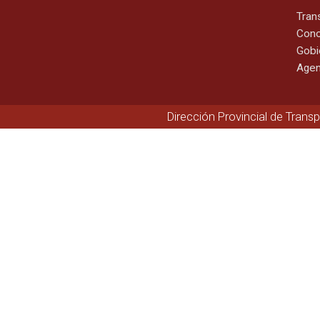
Tran
Cono
Gobi
Agen
Dirección Provincial de Trans