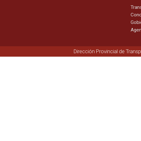
Tran
Cono
Gobi
Agen
Dirección Provincial de Trans