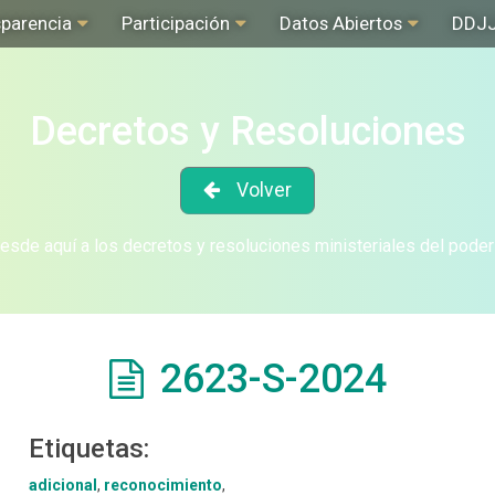
sparencia
Participación
Datos Abiertos
DDJ
Decretos y Resoluciones
Volver
sde aquí a los decretos y resoluciones ministeriales del poder
2623-S-2024
Etiquetas:
adicional
,
reconocimiento
,