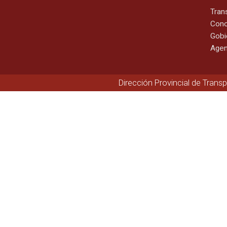
Tran
Cono
Gobi
Agen
Dirección Provincial de Trans