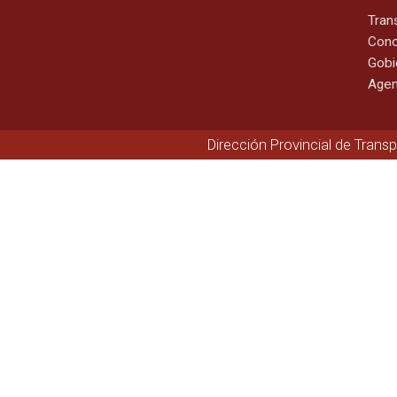
Tran
Cono
Gobi
Agen
Dirección Provincial de Trans